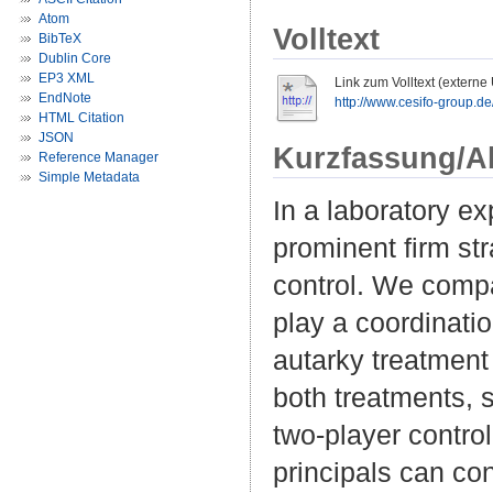
Atom
Volltext
BibTeX
Dublin Core
EP3 XML
Link zum Volltext (externe
EndNote
http://www.cesifo-group.d
HTML Citation
JSON
Kurzfassung/A
Reference Manager
Simple Metadata
In a laboratory ex
prominent firm str
control. We compa
play a coordinat
autarky treatment
both treatments, 
two-player contro
principals can co