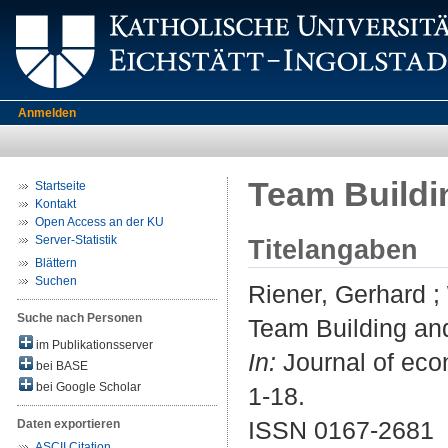
Anmelden
Team Buildi
Startseite
Kontakt
Open Access an der KU
Server-Statistik
Titelangaben
Blättern
Suchen
Riener, Gerhard
;
Suche nach Personen
Team Building and
im Publikationsserver
In:
Journal of eco
bei BASE
bei Google Scholar
1-18.
ISSN 0167-2681
Daten exportieren
ASCII Citation