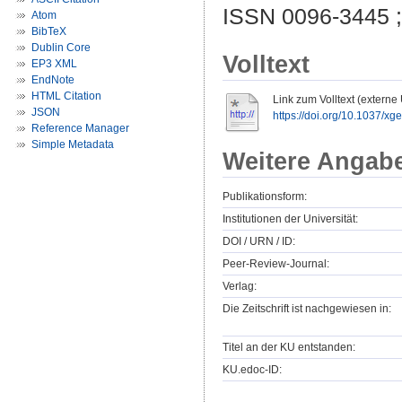
ISSN 0096-3445 
Atom
BibTeX
Dublin Core
Volltext
EP3 XML
EndNote
HTML Citation
Link zum Volltext (externe
JSON
https://doi.org/10.1037/x
Reference Manager
Simple Metadata
Weitere Angab
Publikationsform:
Institutionen der Universität:
DOI / URN / ID:
Peer-Review-Journal:
Verlag:
Die Zeitschrift ist nachgewiesen in:
Titel an der KU entstanden:
KU.edoc-ID: