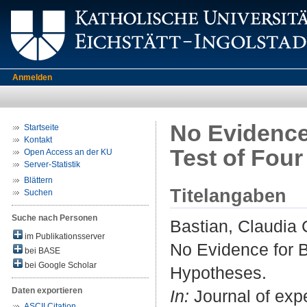
Anmelden
No Evidence 
Startseite
Kontakt
Test of Fou
Open Access an der KU
Server-Statistik
Blättern
Titelangaben
Suchen
Suche nach Personen
Bastian, Claudia 
im Publikationsserver
No Evidence for B
bei BASE
bei Google Scholar
Hypotheses.
Daten exportieren
In:
Journal of exp
ASCII Citation