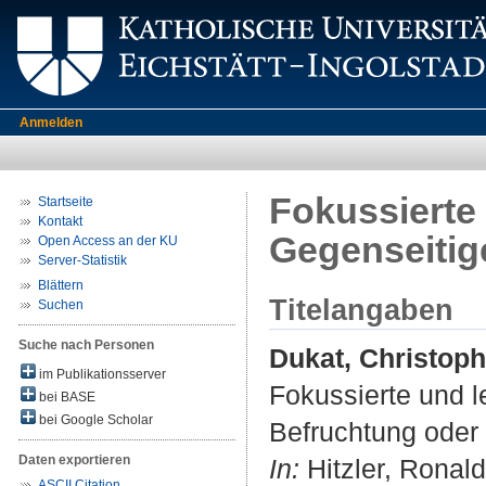
Anmelden
Fokussierte
Startseite
Kontakt
Gegenseitig
Open Access an der KU
Server-Statistik
Blättern
Titelangaben
Suchen
Suche nach Personen
Dukat, Christoph
im Publikationsserver
Fokussierte und l
bei BASE
bei Google Scholar
Befruchtung oder
Daten exportieren
In:
Hitzler, Ronald
ASCII Citation