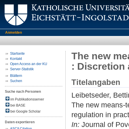
Anmelden
The new mea
Startseite
Kontakt
: Discretion
Open Access an der KU
Server-Statistik
Blättern
Titelangaben
Suchen
Suche nach Personen
Leibetseder, Bett
im Publikationsserver
The new means-te
bei BASE
bei Google Scholar
regulation in pract
Daten exportieren
In:
Journal of Pove
ASCII Citation