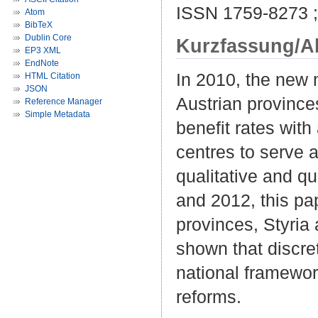
ISSN 1759-8273 
Atom
BibTeX
Dublin Core
Kurzfassung/A
EP3 XML
EndNote
In 2010, the new
HTML Citation
JSON
Austrian province
Reference Manager
Simple Metadata
benefit rates wit
centres to serve a
qualitative and q
and 2012, this pa
provinces, Styria 
shown that discret
national framework
reforms.