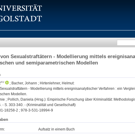
 von Sexualstraftätern - Modellierung mittels ereignisana
ischen und semiparametrischen Modellen
n
z
;
Bacher, Johann
;
Hirtenlehner, Helmut
:
Sexualstraftätern - Modellierung mittels ereignisanalytischer Verfahren : ein Verg
schen Modellen.
fanie ; Pollich, Daniela (Hrsg.): Empirische Forschung über Kriminalität: Methodol
. - S. 303-340. - (Kriminalität und Gesellschaft)
31-18258-2 ; 978-3-531-18994-9
aben
rm:
Aufsatz in einem Buch