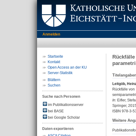
Anmelden
Rückfälle
Startseite
Kontakt
parametr
Open Access an der KU
Server-Statistik
Titelangabe
Blättern
Leitgöb, Hein
Suchen
Rückfälle von 
semiparametri
Suche nach Personen
In:
Eifler, Ste
im Publikationsserver
Springer, 2015
bei BASE
ISBN 978-3-5
bei Google Scholar
Weitere Ang
Daten exportieren
Publikationsfo
ASCII Citation