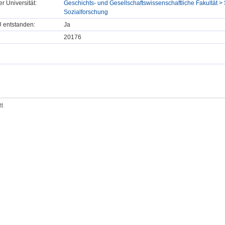
er Universität:
Geschichts- und Gesellschaftswissenschaftliche Fakultät > 
Sozialforschung
U entstanden:
Ja
20176
tt