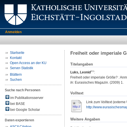
Anmelden
Freiheit oder imperiale 
Startseite
Kontakt
Open Access an der KU
Titelangaben
Server-Statistik
Luks, Leonid
:
Blättern
Freiheit oder imperiale Größe? : An
Suchen
In:
Eurasisches Magazin. (2009) 1.
Suche nach Personen
Volltext
im Publikationsserver
Link zum Volltext (externe
bei BASE
http://www.eurasischesmagaz
bei Google Scholar
Weitere Angaben
Daten exportieren
ASCII Citation