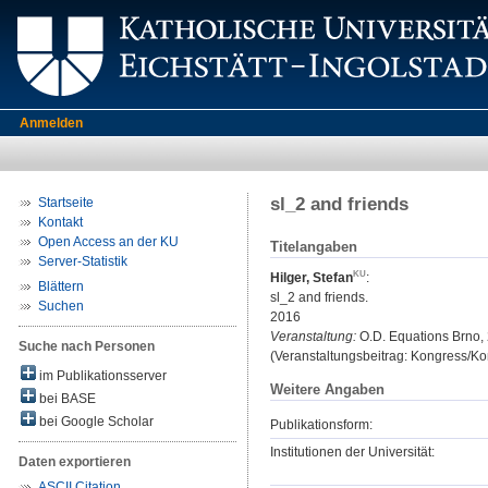
Anmelden
sl_2 and friends
Startseite
Kontakt
Open Access an der KU
Titelangaben
Server-Statistik
Hilger, Stefan
:
Blättern
sl_2 and friends.
Suchen
2016
Veranstaltung:
O.D. Equations Brno, 
Suche nach Personen
(Veranstaltungsbeitrag: Kongress/K
im Publikationsserver
Weitere Angaben
bei BASE
bei Google Scholar
Publikationsform:
Institutionen der Universität:
Daten exportieren
ASCII Citation