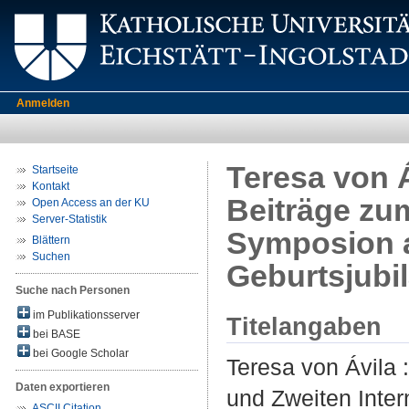
Anmelden
Teresa von Á
Startseite
Kontakt
Beiträge zu
Open Access an der KU
Server-Statistik
Symposion a
Blättern
Suchen
Geburtsjubi
Suche nach Personen
im Publikationsserver
Titelangaben
bei BASE
bei Google Scholar
Teresa von Ávila 
Daten exportieren
und Zweiten Inter
ASCII Citation