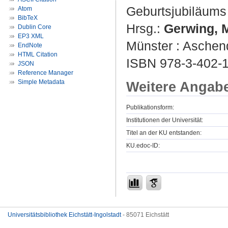
Geburtsjubiläums 
Atom
BibTeX
Hrsg.:
Gerwing, 
Dublin Core
EP3 XML
Münster : Aschend
EndNote
HTML Citation
ISBN 978-3-402-
JSON
Reference Manager
Simple Metadata
Weitere Angab
Publikationsform:
Institutionen der Universität:
Titel an der KU entstanden:
KU.edoc-ID:
Universitätsbibliothek Eichstätt-Ingolstadt
- 85071 Eichstätt