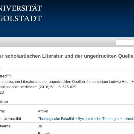
er scholastischen Literatur und der ungedruckten Quell
n
fred
:
cholastischen Literatur und der ungedruckten Quellen. In memoriam Ludwig Hödl (+
 philosophie médiévale. (2016) 58. - S. 625-629.
23
aben
rm:
Artikel
er Universität:
Theologische Fakultät > Systematische Theologie > Lehrs
ournal:
Ja
Brepols