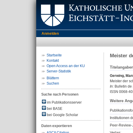
Anmelden
Meister d
Startseite
Kontakt
Open Access an der KU
Titelangabe
Server-Statistik
Gerwing, Man
Blättern
Meister der s
Suchen
In:
Bulletin de
ISSN 0068-40
Suche nach Personen
Weitere Ang
im Publikationsserver
bei BASE
Publikationsfo
bei Google Scholar
Institutionen d
Peer-Review-J
Daten exportieren
Verlag:
ASCII Citation