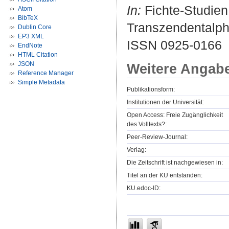
In:
Fichte-Studien
Atom
BibTeX
Transzendentalphi
Dublin Core
EP3 XML
ISSN 0925-0166
EndNote
HTML Citation
JSON
Weitere Angab
Reference Manager
Simple Metadata
Publikationsform:
Institutionen der Universität:
Open Access: Freie Zugänglichkeit
des Volltexts?:
Peer-Review-Journal:
Verlag:
Die Zeitschrift ist nachgewiesen in:
Titel an der KU entstanden:
KU.edoc-ID: