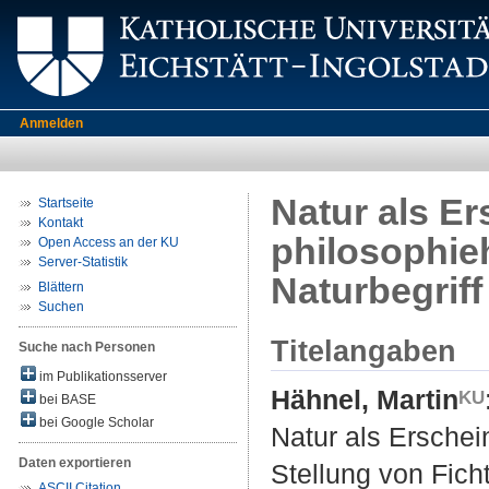
Anmelden
Natur als Er
Startseite
Kontakt
philosophieh
Open Access an der KU
Server-Statistik
Naturbegriff
Blättern
Suchen
Titelangaben
Suche nach Personen
im Publikationsserver
Hähnel, Martin
bei BASE
bei Google Scholar
Natur als Erschei
Daten exportieren
Stellung von Ficht
ASCII Citation