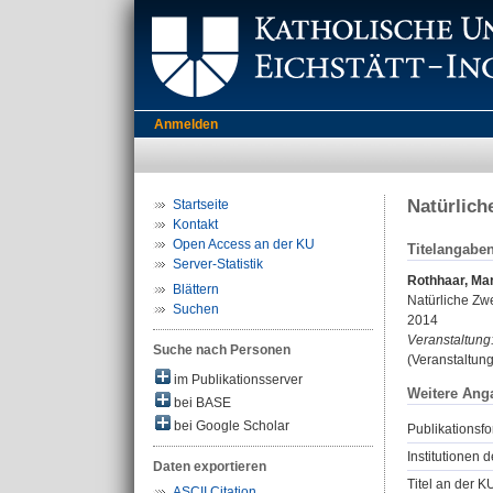
Anmelden
Natürlich
Startseite
Kontakt
Open Access an der KU
Titelangabe
Server-Statistik
Rothhaar, Ma
Blättern
Natürliche Zw
Suchen
2014
Veranstaltung
Suche nach Personen
(Veranstaltun
im Publikationsserver
Weitere Ang
bei BASE
bei Google Scholar
Publikationsfo
Institutionen d
Daten exportieren
Titel an der K
ASCII Citation