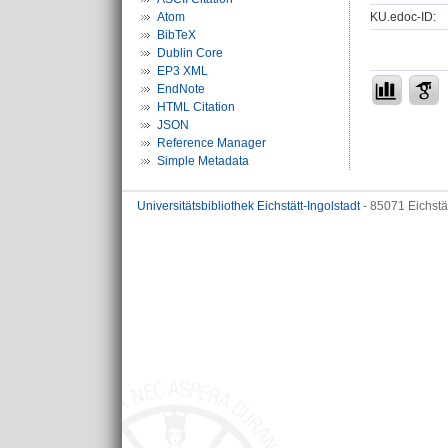
KU.edoc-ID:
Atom
BibTeX
Dublin Core
EP3 XML
EndNote
HTML Citation
JSON
Reference Manager
Simple Metadata
Universitätsbibliothek Eichstätt-Ingolstadt
- 85071 Eichstä