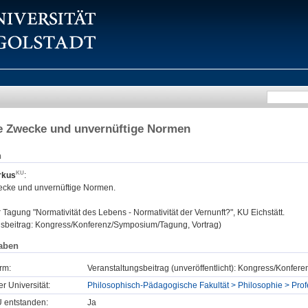
e Zwecke und unvernüftige Normen
n
rkus
:
ecke und unvernüftige Normen.
:
Tagung "Normativität des Lebens - Normativität der Vernunft?", KU Eichstätt.
gsbeitrag: Kongress/Konferenz/Symposium/Tagung, Vortrag)
aben
rm:
Veranstaltungsbeitrag (unveröffentlicht): Kongress/Konfe
er Universität:
Philosophisch-Pädagogische Fakultät > Philosophie > Profe
U entstanden:
Ja