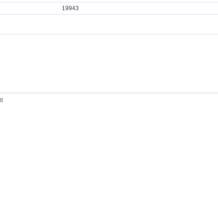
19943
tt