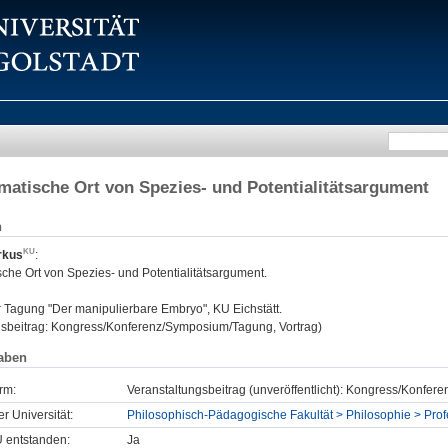
matische Ort von Spezies- und Potentialitätsargument
n
rkus
:
che Ort von Spezies- und Potentialitätsargument.
:
Tagung "Der manipulierbare Embryo", KU Eichstätt.
gsbeitrag: Kongress/Konferenz/Symposium/Tagung, Vortrag)
aben
rm:
Veranstaltungsbeitrag (unveröffentlicht): Kongress/Konfe
er Universität:
Philosophisch-Pädagogische Fakultät > Philosophie > Profe
U entstanden:
Ja