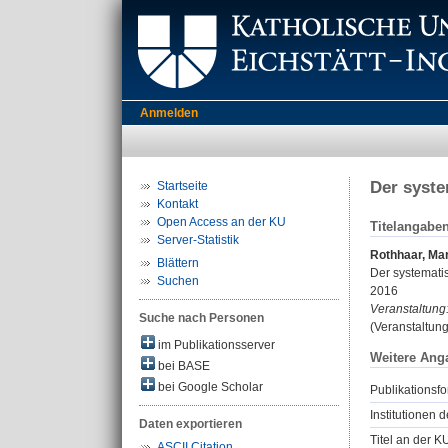
Anmelden
Der syste
Startseite
Kontakt
Open Access an der KU
Titelangabe
Server-Statistik
Rothhaar, Ma
Blättern
Der systematis
Suchen
2016
Veranstaltung
Suche nach Personen
(Veranstaltun
im Publikationsserver
Weitere Ang
bei BASE
bei Google Scholar
Publikationsfo
Institutionen d
Daten exportieren
Titel an der K
ASCII Citation