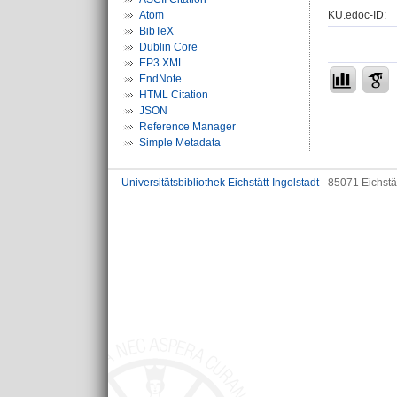
KU.edoc-ID:
Atom
BibTeX
Dublin Core
EP3 XML
EndNote
HTML Citation
JSON
Reference Manager
Simple Metadata
Universitätsbibliothek Eichstätt-Ingolstadt
- 85071 Eichstä