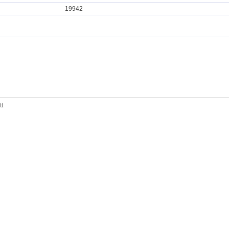
19942
tt