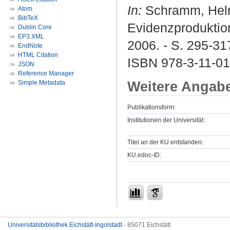
In:
Schramm, Helma
Atom
BibTeX
Evidenzproduktion
Dublin Core
EP3 XML
2006. - S. 295-317
EndNote
HTML Citation
ISBN 978-3-11-01
JSON
Reference Manager
Weitere Angab
Simple Metadata
Publikationsform:
Institutionen der Universität:
Titel an der KU entstanden:
KU.edoc-ID:
Universitätsbibliothek Eichstätt-Ingolstadt
- 85071 Eichstätt