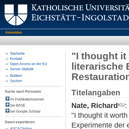
Anmelden
"I thought i
Startseite
Kontakt
literarische
Open Access an der KU
Server-Statistik
Restauration
Blättern
Suchen
Titelangaben
Suche nach Personen
im Publikationsserver
Nate, Richard
:
bei BASE
bei Google Scholar
"I thought it worth
Daten exportieren
Experimente der e
ASCII Citation