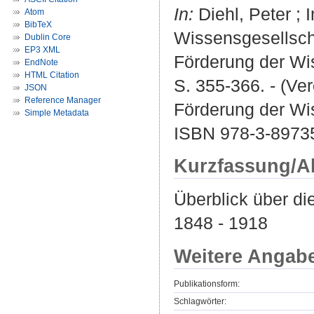
In:
Diehl, Peter ; I
Atom
BibTeX
Wissensgesellscha
Dublin Core
EP3 XML
Förderung der Wis
EndNote
HTML Citation
S. 355-366. - (Ve
JSON
Reference Manager
Förderung der Wi
Simple Metadata
ISBN 978-3-89735
Kurzfassung/A
Überblick über di
1848 - 1918
Weitere Angab
Publikationsform:
Schlagwörter: