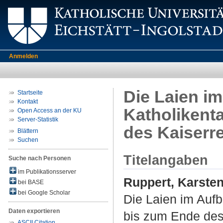
Anmelden
Die Laien i
Startseite
Kontakt
Katholikent
Open Access an der KU
Server-Statistik
des Kaiserr
Blättern
Suchen
Titelangaben
Suche nach Personen
im Publikationsserver
Ruppert, Karste
bei BASE
bei Google Scholar
Die Laien im Auf
Daten exportieren
bis zum Ende des
ASCII Citation