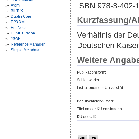
ISBN 978-3-402-
Atom
BibTeX
Dublin Core
Kurzfassung/A
EP3 XML
EndNote
Verhältnis der De
HTML Citation
JSON
Deutschen Kaiser
Reference Manager
Simple Metadata
Weitere Angab
Publikationsform:
Schlagwörter:
Institutionen der Universität:
Begutachteter Aufsatz:
Titel an der KU entstanden:
KU.edoc-ID: