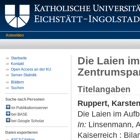
Anmelden
Die Laien i
Startseite
Kontakt
Zentrumspar
Open Access an der KU
Server-Statistik
Blättern
Titelangaben
Suchen
Suche nach Personen
Ruppert, Karste
im Publikationsserver
Die Laien im Aufb
bei BASE
bei Google Scholar
In:
Linsenmann, An
Daten exportieren
Kaiserreich : Bil
ASCII Citation