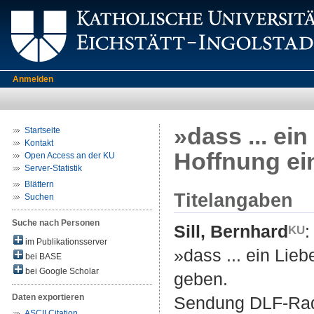
Anmelden
»dass ... ei
Startseite
Kontakt
Hoffnung ei
Open Access an der KU
Server-Statistik
Blättern
Titelangaben
Suchen
Suche nach Personen
Sill, Bernhard
:
im Publikationsserver
»dass ... ein Lie
bei BASE
bei Google Scholar
geben.
Daten exportieren
Sendung DLF-Rad
ASCII Citation