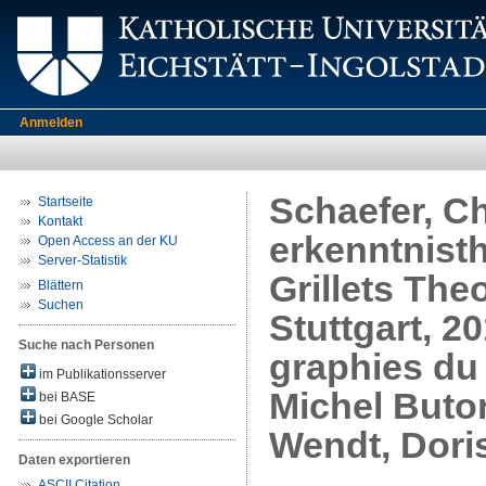
Anmelden
Schaefer, C
Startseite
Kontakt
erkenntnist
Open Access an der KU
Server-Statistik
Grillets The
Blättern
Suchen
Stuttgart, 20
Suche nach Personen
graphies du 
im Publikationsserver
Michel Butor
bei BASE
bei Google Scholar
Wendt, Dori
Daten exportieren
ASCII Citation