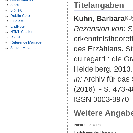
Titelangaben
Atom
BibTeX
Dublin Core
Kuhn, Barbara
EP3 XML
EndNote
Rezension von:
Sc
HTML Citation
erkenntnistheoret
JSON
Reference Manager
des Erzählens. Stu
Simple Metadata
du regard : die G
Heidelberg, 2013.
In:
Archiv für das
(2016). - S. 473-4
ISSN 0003-8970
Weitere Angab
Publikationsform:
Institutionen der Universität: