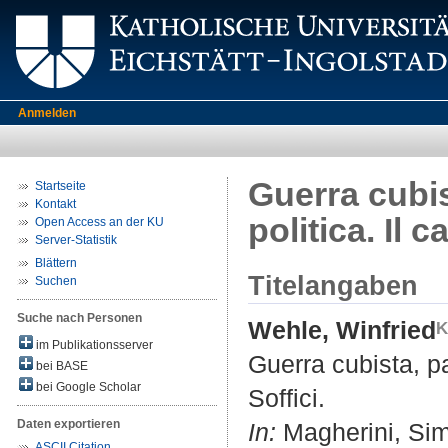
Anmelden
Guerra cubis
Startseite
Kontakt
politica. Il 
Open Access an der KU
Server-Statistik
Blättern
Titelangaben
Suchen
Suche nach Personen
Wehle, Winfried
im Publikationsserver
Guerra cubista, pa
bei BASE
bei Google Scholar
Soffici.
Daten exportieren
In:
Magherini, Simon
ASCII Citation