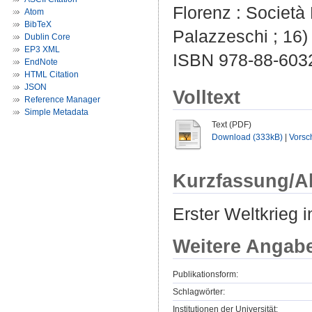
Florenz : Società 
Atom
BibTeX
Palazzeschi ; 16)
Dublin Core
EP3 XML
ISBN 978-88-603
EndNote
HTML Citation
JSON
Volltext
Reference Manager
Simple Metadata
Text (PDF)
Download (333kB)
|
Vorsc
Kurzfassung/A
Erster Weltkrieg i
Weitere Angab
Publikationsform:
Schlagwörter:
Institutionen der Universität: