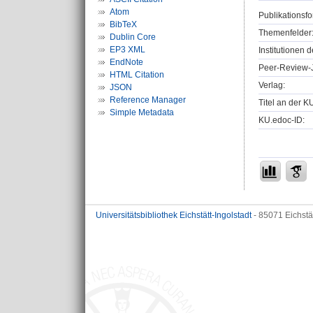
Atom
Publikationsfo
BibTeX
Themenfelder
Dublin Core
EP3 XML
Institutionen d
EndNote
Peer-Review-J
HTML Citation
Verlag:
JSON
Reference Manager
Titel an der K
Simple Metadata
KU.edoc-ID:
Universitätsbibliothek Eichstätt-Ingolstadt
- 85071 Eichstä