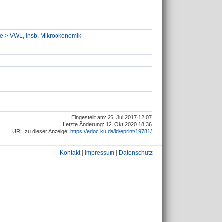
hre > VWL, insb. Mikroökonomik
Eingestellt am: 26. Jul 2017 12:07
Letzte Änderung: 12. Okt 2020 18:36
URL zu dieser Anzeige:
https://edoc.ku.de/id/eprint/19781/
Kontakt
|
Impressum
|
Datenschutz