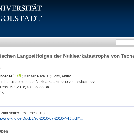
ischen Langzeitfolgen der Nuklearkatastrophe von Tsch
n
ander M.
;
Danzer, Natalia
;
Fichtl, Anita
:
en Langzeitfolgen der Nuklearkatastrophe von Tschernobyl.
ienst. 69 (2016) 07. - S. 33-38.
4x
 zum Volltext (externe URL):
ps://www.ifo.de/DocDL/sd-2016-07-2016-4-13.pdf#...
aben