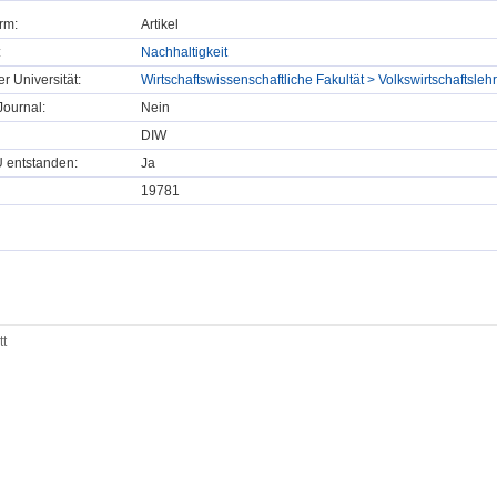
rm:
Artikel
:
Nachhaltigkeit
er Universität:
Wirtschaftswissenschaftliche Fakultät > Volkswirtschaftsle
ournal:
Nein
DIW
U entstanden:
Ja
19781
tt