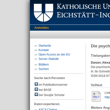
Anmelden
Die psych
Startseite
Kontakt
Open Access an der KU
Titelangabe
Server-Statistik
Danzer, Alex
Blättern
Die psychisch
Suchen
In:
ifo-Schnelld
ISSN 0018-97
Suche nach Personen
im Publikationsserver
Volltext
bei BASE
Link
bei Google Scholar
htt
Daten exportieren
Weitere Ang
ASCII Citation