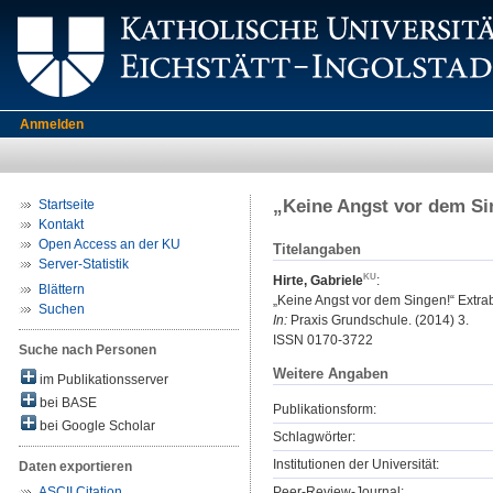
Anmelden
„Keine Angst vor dem Si
Startseite
Kontakt
Open Access an der KU
Titelangaben
Server-Statistik
Hirte, Gabriele
:
Blättern
„Keine Angst vor dem Singen!“ Extra
Suchen
In:
Praxis Grundschule. (2014) 3.
ISSN 0170-3722
Suche nach Personen
Weitere Angaben
im Publikationsserver
bei BASE
Publikationsform:
bei Google Scholar
Schlagwörter:
Institutionen der Universität:
Daten exportieren
Peer-Review-Journal:
ASCII Citation