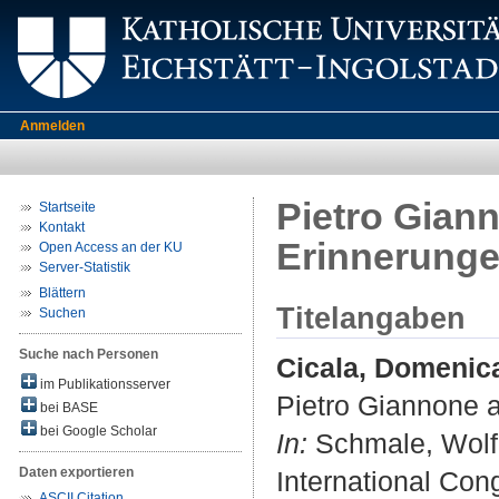
Anmelden
Pietro Gian
Startseite
Kontakt
Erinnerungen
Open Access an der KU
Server-Statistik
Blättern
Titelangaben
Suchen
Suche nach Personen
Cicala, Domenica
im Publikationsserver
Pietro Giannone a
bei BASE
bei Google Scholar
In:
Schmale, Wolfg
Daten exportieren
International Con
ASCII Citation