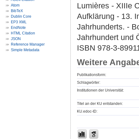
Lumières - XIIIe C
Atom
BibTeX
Aufklärung - 13. 
Dublin Core
EP3 XML
Jahrhunderts. - B
EndNote
HTML Citation
Jahrhundert und Ö
JSON
Reference Manager
ISBN 978-3-89911
Simple Metadata
Weitere Angab
Publikationsform:
Schlagwörter:
Institutionen der Universität:
Titel an der KU entstanden:
KU.edoc-ID: