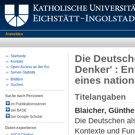
Anmelden
Die Deutsche
Startseite
Kontakt
Denker' : E
Open Access an der KU
Server-Statistik
eines natio
Blättern
Suchen
Titelangaben
Suche nach Personen
im Publikationsserver
Blaicher, Günthe
bei BASE
bei Google Scholar
Die Deutschen als
Daten exportieren
Kontexte und Funk
ASCII Citation