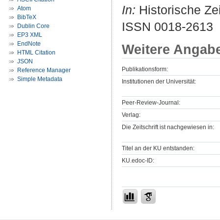
In:
Historische Zei
Atom
BibTeX
ISSN 0018-2613
Dublin Core
EP3 XML
EndNote
Weitere Angab
HTML Citation
JSON
Publikationsform:
Reference Manager
Simple Metadata
Institutionen der Universität:
Peer-Review-Journal:
Verlag:
Die Zeitschrift ist nachgewiesen in:
Titel an der KU entstanden:
KU.edoc-ID: