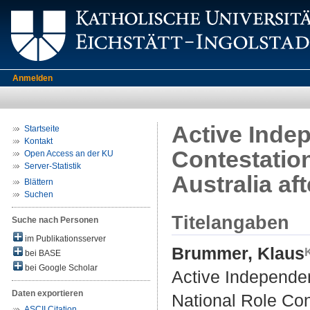
Anmelden
Active Indep
Startseite
Kontakt
Contestation
Open Access an der KU
Server-Statistik
Australia aft
Blättern
Suchen
Titelangaben
Suche nach Personen
im Publikationsserver
Brummer, Klaus
bei BASE
bei Google Scholar
Active Independen
Daten exportieren
National Role Conc
ASCII Citation