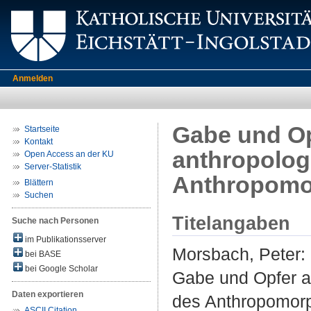
Anmelden
Gabe und Op
Startseite
Kontakt
anthropolog
Open Access an der KU
Server-Statistik
Anthropomo
Blättern
Suchen
Titelangaben
Suche nach Personen
im Publikationsserver
Morsbach, Peter
:
bei BASE
bei Google Scholar
Gabe und Opfer a
Daten exportieren
des Anthropomor
ASCII Citation