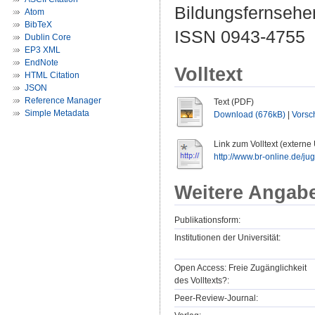
Bildungsfernsehen
Atom
BibTeX
ISSN 0943-4755
Dublin Core
EP3 XML
EndNote
Volltext
HTML Citation
JSON
Reference Manager
Text (PDF)
Simple Metadata
Download (676kB)
|
Vorsc
Link zum Volltext (externe
http://www.br-online.de/jug
Weitere Angab
Publikationsform:
Institutionen der Universität:
Open Access: Freie Zugänglichkeit
des Volltexts?:
Peer-Review-Journal: