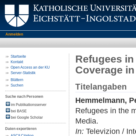
Anmelden
Refugees in 
Startseite
Kontakt
Coverage i
Open Access an der KU
Server-Statistik
Blättern
Titelangaben
Suchen
Suche nach Personen
Hemmelmann, Pe
im Publikationsserver
Refugees in the m
bei BASE
bei Google Scholar
Media.
Daten exportieren
In:
Televizion / In
ASCII Citation