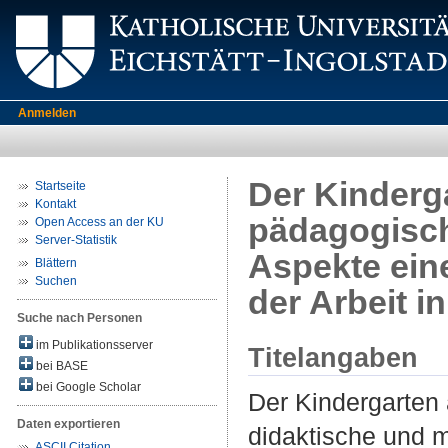
Anmelden
Der Kinderga
Startseite
Kontakt
pädagogisch
Open Access an der KU
Server-Statistik
Aspekte ein
Blättern
Suchen
der Arbeit i
Suche nach Personen
im Publikationsserver
Titelangaben
bei BASE
bei Google Scholar
Der Kindergarten 
Daten exportieren
didaktische und 
ASCII Citation