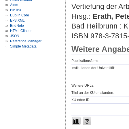
Vertiefung der Ar
Atom
BibTeX
Hrsg.:
Erath, Pet
Dublin Core
EP3 XML
Bad Heilbrunn : Kl
EndNote
HTML Citation
ISBN 978-3-7815
JSON
Reference Manager
Simple Metadata
Weitere Angab
Publikationsform:
Institutionen der Universität:
Weitere URLs:
Titel an der KU entstanden:
KU.edoc-ID: