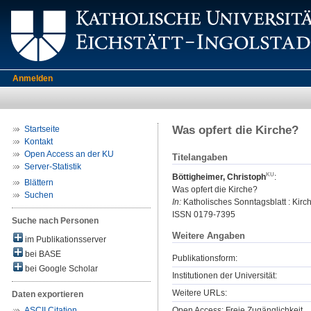
Anmelden
Was opfert die Kirche?
Startseite
Kontakt
Open Access an der KU
Titelangaben
Server-Statistik
Böttigheimer, Christoph
:
Blättern
Was opfert die Kirche?
Suchen
In:
Katholisches Sonntagsblatt : Kirche
ISSN 0179-7395
Suche nach Personen
Weitere Angaben
im Publikationsserver
bei BASE
Publikationsform:
bei Google Scholar
Institutionen der Universität:
Weitere URLs:
Daten exportieren
Open Access: Freie Zugänglichkeit
ASCII Citation