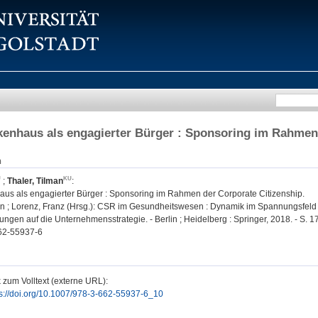
enhaus als engagierter Bürger : Sponsoring im Rahmen 
n
;
Thaler, Tilman
:
us als engagierter Bürger : Sponsoring im Rahmen der Corporate Citizenship.
rin ; Lorenz, Franz (Hrsg.): CSR im Gesundheitswesen : Dynamik im Spannungsfel
ngen auf die Unternehmensstrategie. - Berlin ; Heidelberg : Springer, 2018. - S. 
62-55937-6
 zum Volltext (externe URL):
ps://doi.org/10.1007/978-3-662-55937-6_10