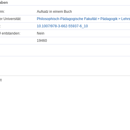
aben
rm:
Aufsatz in einem Buch
er Universität:
Philosophisch-Pädagogische Fakultät > Pädagogik > Lehrs
:
10.1007/978-3-662-55937-6_10
U entstanden:
Nein
19460
tt