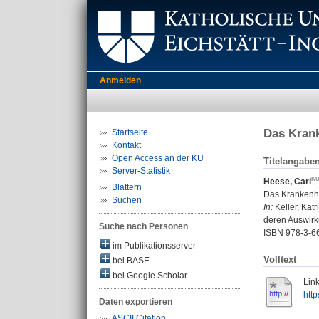
Anmelden
Das Krank
Startseite
Kontakt
Open Access an der KU
Titelangabe
Server-Statistik
Heese, Carl
Blättern
Das Krankenha
Suchen
In:
Keller, Kat
deren Auswirku
Suche nach Personen
ISBN 978-3-6
im Publikationsserver
Volltext
bei BASE
bei Google Scholar
Link
htt
Daten exportieren
ASCII Citation