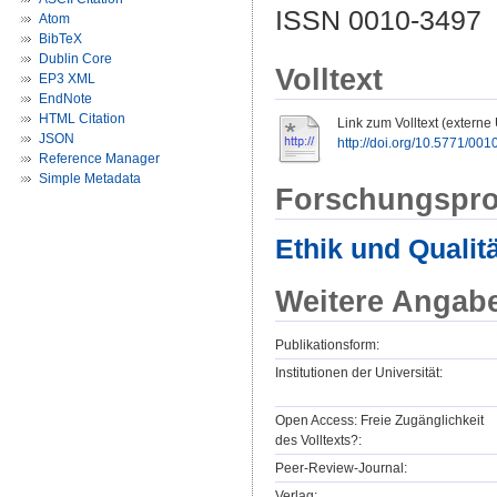
ISSN 0010-3497
Atom
BibTeX
Dublin Core
Volltext
EP3 XML
EndNote
HTML Citation
Link zum Volltext (externe
JSON
http://doi.org/10.5771/00
Reference Manager
Simple Metadata
Forschungspro
Ethik und Qualit
Weitere Angab
Publikationsform:
Institutionen der Universität:
Open Access: Freie Zugänglichkeit
des Volltexts?:
Peer-Review-Journal:
Verlag: