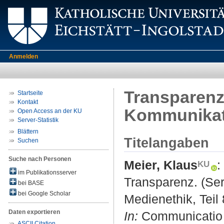
Anmelden
Transparenz.
Startseite
Kontakt
Kommunikati
Open Access an der KU
Server-Statistik
Blättern
Titelangaben
Suchen
Suche nach Personen
Meier, Klaus
:
im Publikationsserver
Transparenz. (Se
bei BASE
bei Google Scholar
Medienethik, Teil 
Daten exportieren
In:
Communicatio S
ASCII Citation