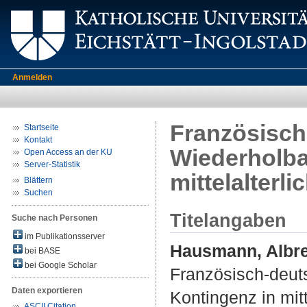
Anmelden
Französisch
Startseite
Kontakt
Wiederholba
Open Access an der KU
Server-Statistik
mittelalterl
Blättern
Suchen
Titelangaben
Suche nach Personen
im Publikationsserver
Hausmann, Albr
bei BASE
bei Google Scholar
Französisch-deut
Daten exportieren
Kontingenz in mit
ASCII Citation