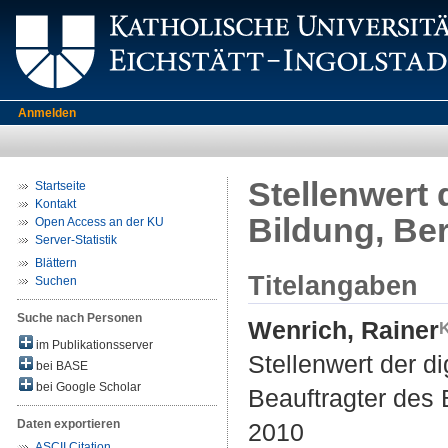
Anmelden
Stellenwert 
Startseite
Kontakt
Bildung, Ber
Open Access an der KU
Server-Statistik
Blättern
Titelangaben
Suchen
Suche nach Personen
Wenrich, Rainer
im Publikationsserver
Stellenwert der di
bei BASE
bei Google Scholar
Beauftragter des 
Daten exportieren
2010
ASCII Citation