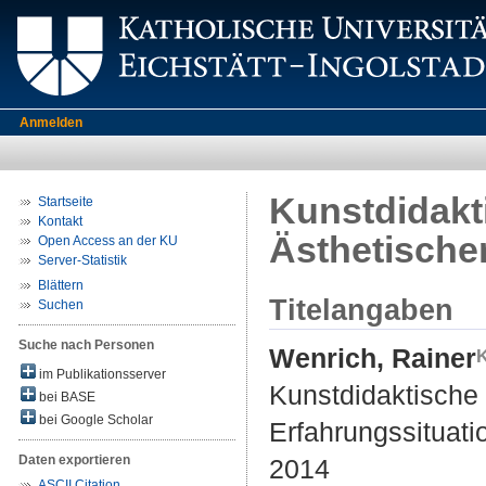
Anmelden
Kunstdidakt
Startseite
Kontakt
Ästhetische
Open Access an der KU
Server-Statistik
Blättern
Titelangaben
Suchen
Suche nach Personen
Wenrich, Rainer
im Publikationsserver
Kunstdidaktische 
bei BASE
bei Google Scholar
Erfahrungssituati
Daten exportieren
2014
ASCII Citation