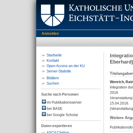
Anmelden
Integrati
Startseite
Kontakt
Eberhard
Open Access an der KU
Server-Statistik
Titelangabe
Blättern
Wenrich, Rai
Suchen
Integration du
2016
Suche nach Personen
Veranstaltung
im Publikationsserver
15.04.2016.
bei BASE
(Veranstaltun
bei Google Scholar
Weitere Ang
Daten exportieren
Publikationsfo
ASCII Citation