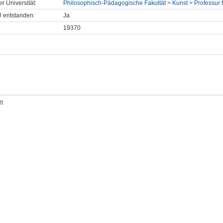
er Universität:
Philosophisch-Pädagogische Fakultät > Kunst > Professur 
U entstanden:
Ja
19370
tt