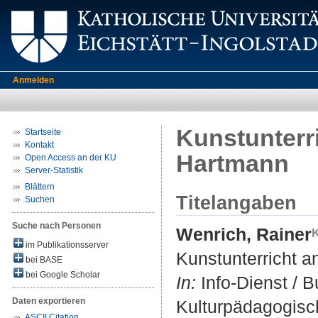
Anmelden
Kunstunterr
Startseite
Kontakt
Hartmann
Open Access an der KU
Server-Statistik
Blättern
Titelangaben
Suchen
Suche nach Personen
Wenrich, Rainer
im Publikationsserver
Kunstunterricht 
bei BASE
bei Google Scholar
In:
Info-Dienst / 
Daten exportieren
Kulturpädagogisch
ASCII Citation