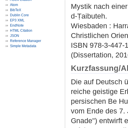
Mystik nach einer
Atom
BibTeX
d-Ṭaibuteh.
Dublin Core
EP3 XML
Wiesbaden : Harra
EndNote
HTML Citation
Christlichen Orient
JSON
Reference Manager
ISBN 978-3-447-
Simple Metadata
(Dissertation, 201
Kurzfassung/A
Die auf Deutsch ü
reiche geistige Er
persischen Be Hu
vom Ende des 7. 
Gnade") entwirft 