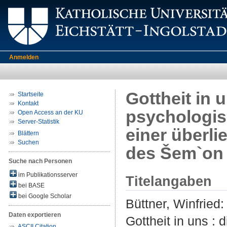
Anmelden
Gottheit in 
Startseite
Kontakt
psychologis
Open Access an der KU
Server-Statistik
einer überli
Blättern
Suchen
des Šem`on 
Suche nach Personen
im Publikationsserver
Titelangaben
bei BASE
bei Google Scholar
Büttner, Winfried
:
Daten exportieren
Gottheit in uns :
ASCII Citation