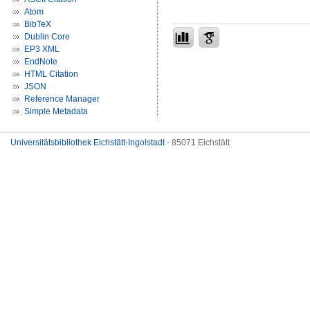
Atom
BibTeX
Dublin Core
EP3 XML
EndNote
HTML Citation
JSON
Reference Manager
Simple Metadata
Universitätsbibliothek Eichstätt-Ingolstadt
- 85071 Eichstätt