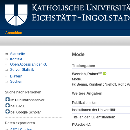
Anmelden
Mode
Startseite
Kontakt
Open Access an der KU
Titelangaben
Server-Statistik
Wenrich, Rainer
:
Blättern
Mode.
Suchen
In:
Bering, Kunibert ; Niehoff, Rolf ;
Suche nach Personen
Weitere Angaben
im Publikationsserver
Publikationsform:
bei BASE
Institutionen der Universität:
bei Google Scholar
Titel an der KU entstanden:
Daten exportieren
KU.edoc-ID:
ASCII Citation