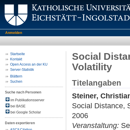
Anmelden
Social Dista
Startseite
Kontakt
Volatility
Open Access an der KU
Server-Statistik
Blättern
Titelangaben
Suchen
Suche nach Personen
Steiner, Christia
im Publikationsserver
Social Distance, S
bei BASE
bei Google Scholar
2006
Daten exportieren
Veranstaltung:
Sec
ASCII Citation