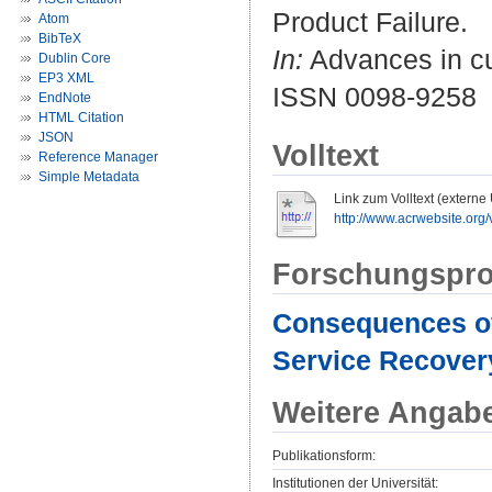
Product Failure.
Atom
BibTeX
In:
Advances in cu
Dublin Core
EP3 XML
ISSN 0098-9258
EndNote
HTML Citation
JSON
Volltext
Reference Manager
Simple Metadata
Link zum Volltext (externe
http://www.acrwebsite.org
Forschungspro
Consequences of
Service Recover
Weitere Angab
Publikationsform:
Institutionen der Universität: