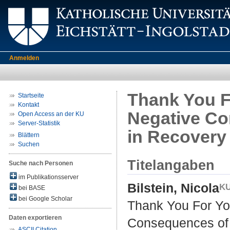
Anmelden
Thank You F
Startseite
Kontakt
Negative Co
Open Access an der KU
Server-Statistik
in Recovery
Blättern
Suchen
Titelangaben
Suche nach Personen
im Publikationsserver
Bilstein, Nicola
bei BASE
bei Google Scholar
Thank You For Yo
Daten exportieren
Consequences of 
ASCII Citation