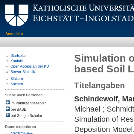
Anmelden
Simulation o
Startseite
Kontakt
based Soil 
Open Access an der KU
Server-Statistik
Blättern
Titelangaben
Suchen
Suche nach Personen
Schindewolf, Ma
im Publikationsserver
Michael
;
Schmidt
bei BASE
bei Google Scholar
Simulation of Res
Daten exportieren
Deposition Model
ASCII Citation