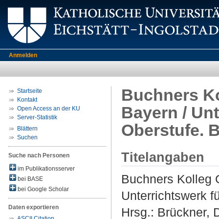
Anmelden
Buchners Ko
Startseite
Kontakt
Bayern / Unt
Open Access an der KU
Server-Statistik
Oberstufe. B
Blättern
Suchen
Titelangaben
Suche nach Personen
im Publikationsserver
Buchners Kolleg 
bei BASE
bei Google Scholar
Unterrichtswerk f
Daten exportieren
Hrsg.:
Brückner, D
ASCII Citation