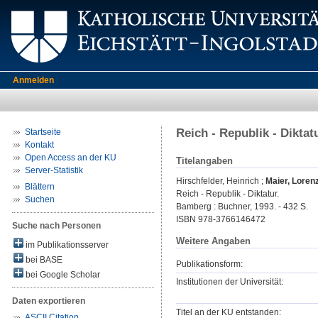
Anmelden
Reich - Republik - Diktat
Startseite
Kontakt
Open Access an der KU
Titelangaben
Server-Statistik
Hirschfelder, Heinrich
;
Maier, Loren
Blättern
Reich - Republik - Diktatur.
Suchen
Bamberg : Buchner, 1993. - 432 S.
ISBN 978-3766146472
Suche nach Personen
Weitere Angaben
im Publikationsserver
bei BASE
Publikationsform:
bei Google Scholar
Institutionen der Universität:
Daten exportieren
Titel an der KU entstanden:
ASCII Citation