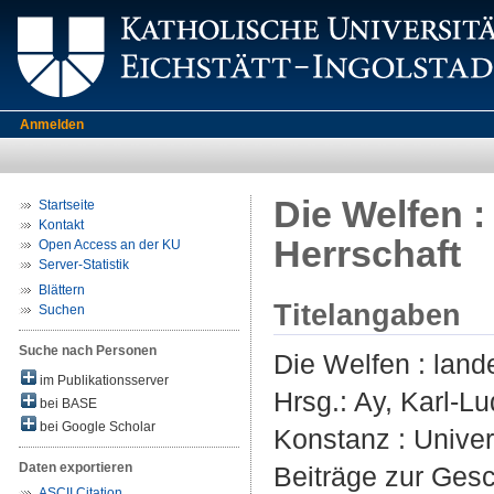
Anmelden
Die Welfen :
Startseite
Kontakt
Herrschaft
Open Access an der KU
Server-Statistik
Blättern
Titelangaben
Suchen
Suche nach Personen
Die Welfen : land
im Publikationsserver
Hrsg.:
Ay, Karl-L
bei BASE
bei Google Scholar
Konstanz : Univer
Daten exportieren
Beiträge zur Ges
ASCII Citation