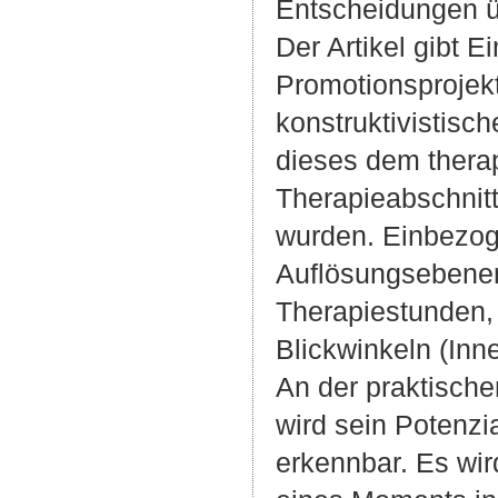
Entscheidungen ü
Der Artikel gibt E
Promotionsprojek
konstruktivistisc
dieses dem thera
Therapieabschnitte
wurden. Einbezog
Auflösungsebenen
Therapiestunden,
Blickwinkeln (In
An der praktisch
wird sein Potenzi
erkennbar. Es wir