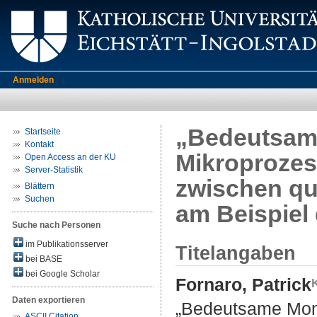
Anmelden
„Bedeutsame
Startseite
Kontakt
Mikroprozes
Open Access an der KU
Server-Statistik
zwischen qu
Blättern
Suchen
am Beispiel
Suche nach Personen
im Publikationsserver
Titelangaben
bei BASE
bei Google Scholar
Fornaro, Patrick
Daten exportieren
„Bedeutsame Mome
ASCII Citation