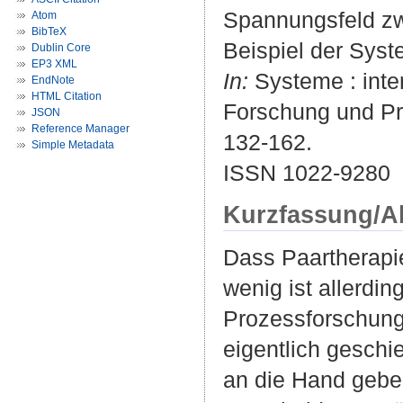
Spannungsfeld zw
Atom
BibTeX
Beispiel der Syst
Dublin Core
EP3 XML
In:
Systeme : inter
EndNote
HTML Citation
Forschung und Pr
JSON
Reference Manager
132-162.
Simple Metadata
ISSN 1022-9280
Kurzfassung/A
Dass Paartherapie
wenig ist allerdi
Prozessforschung
eigentlich geschi
an die Hand geben