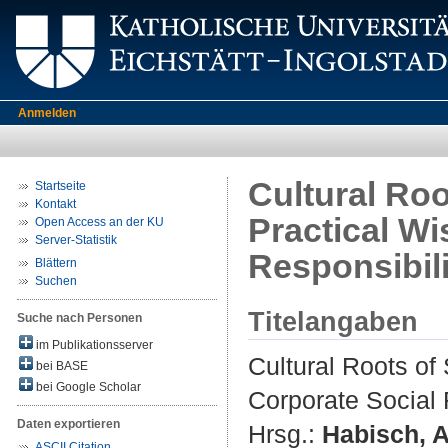
Anmelden
Cultural Ro
Startseite
Kontakt
Practical W
Open Access an der KU
Server-Statistik
Responsibili
Blättern
Suchen
Titelangaben
Suche nach Personen
im Publikationsserver
Cultural Roots o
bei BASE
bei Google Scholar
Corporate Social 
Daten exportieren
Hrsg.:
Habisch, 
ASCII Citation