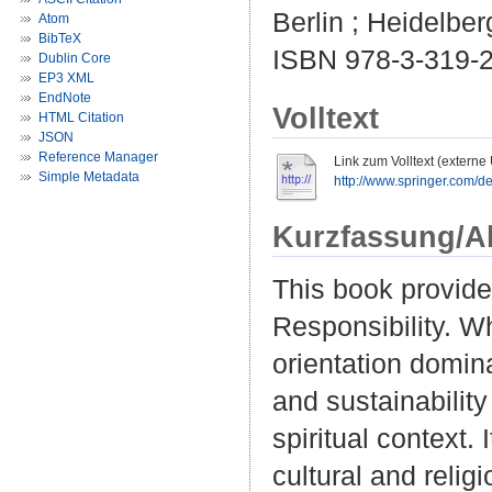
Berlin ; Heidelbe
Atom
BibTeX
ISBN 978-3-319-
Dublin Core
EP3 XML
EndNote
Volltext
HTML Citation
JSON
Reference Manager
Link zum Volltext (externe
Simple Metadata
http://www.springer.com/
Kurzfassung/A
This book provide
Responsibility. W
orientation domin
and sustainabilit
spiritual context.
cultural and religi