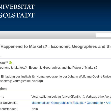
 Happenend to Markets? : Economic Geographies and th
n
tian
:
enend to Markets? : Economic Geographies and the Power of Markets?
:
Einladung des Instituts für Humangeographie der Johann Wolfgang Goethe Universi
sbeitrag: Vortragsreihe, Vortrag)
aben
rm:
Veranstaltungsbeitrag (unveröffentlicht): Vortragsreihe, Vor
er Universität:
Mathematisch-Geographische Fakultät > Geographie > Ar
U entstanden:
Nein