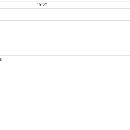
19127
tt