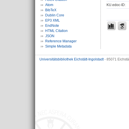
KU.edoc-ID:
Atom
BibTeX
Dublin Core
EP3 XML
EndNote
HTML Citation
JSON
Reference Manager
Simple Metadata
Universitätsbibliothek Eichstätt-Ingolstadt
- 85071 Eichstä