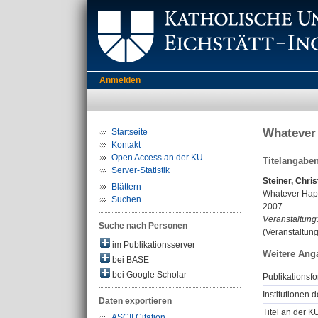
Anmelden
Whatever
Startseite
Kontakt
Open Access an der KU
Titelangabe
Server-Statistik
Steiner, Chris
Blättern
Whatever Happ
Suchen
2007
Veranstaltung
Suche nach Personen
(Veranstaltung
im Publikationsserver
Weitere Ang
bei BASE
bei Google Scholar
Publikationsfo
Institutionen d
Daten exportieren
Titel an der K
ASCII Citation