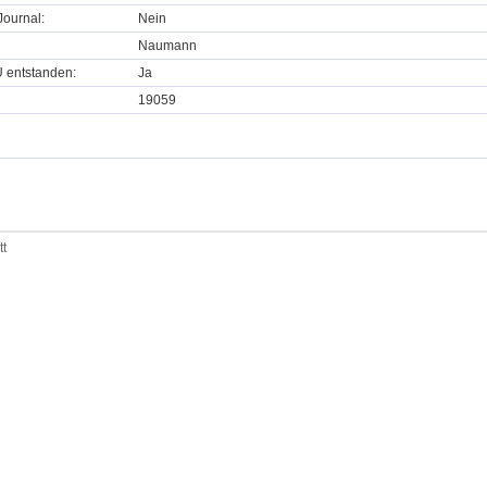
ournal:
Nein
Naumann
U entstanden:
Ja
19059
tt