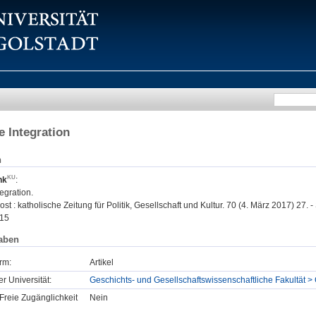
 Integration
n
nk
:
egration.
t : katholische Zeitung für Politik, Gesellschaft und Kultur. 70 (4. März 2017) 27. - 
15
aben
rm:
Artikel
er Universität:
Geschichts- und Gesellschaftswissenschaftliche Fakultät >
Freie Zugänglichkeit
Nein