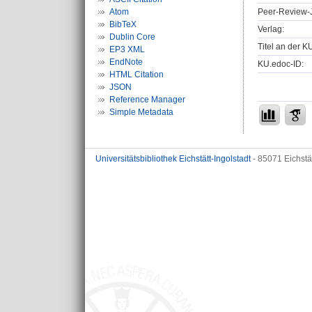
Peer-Review-J
Atom
BibTeX
Verlag:
Dublin Core
Titel an der K
EP3 XML
EndNote
KU.edoc-ID:
HTML Citation
JSON
Reference Manager
Simple Metadata
Universitätsbibliothek Eichstätt-Ingolstadt
- 85071 Eichstä