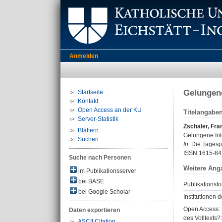
Anmelden
Gelungene
Startseite
Kontakt
Open Access an der KU
Titelangabe
Server-Statistik
Zschaler, Fra
Blättern
Gelungene Int
Suchen
In:
Die Tagespos
ISSN 1615-84
Suche nach Personen
Weitere Ang
im Publikationsserver
bei BASE
Publikationsfo
bei Google Scholar
Institutionen d
Open Access: 
Daten exportieren
des Volltexts?:
ASCII Citation