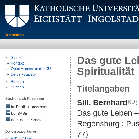
Anmelden
Das gute Leb
Startseite
Kontakt
Spiritualität
Open Access an der KU
Server-Statistik
Blättern
Titelangaben
Suchen
Suche nach Personen
Sill, Bernhard
:
im Publikationsserver
Das gute Leben – 
bei BASE
bei Google Scholar
Regensburg : Puste
Daten exportieren
77)
ASCII Citation