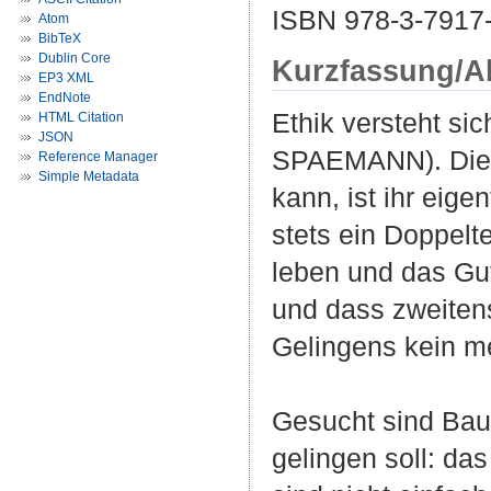
ISBN 978-3-7917
Atom
BibTeX
Dublin Core
Kurzfassung/A
EP3 XML
EndNote
Ethik versteht s
HTML Citation
JSON
SPAEMANN). Die 
Reference Manager
Simple Metadata
kann, ist ihr eige
stets ein Doppelt
leben und das Gut
und dass zweiten
Gelingens kein m
Gesucht sind Baus
gelingen soll: da