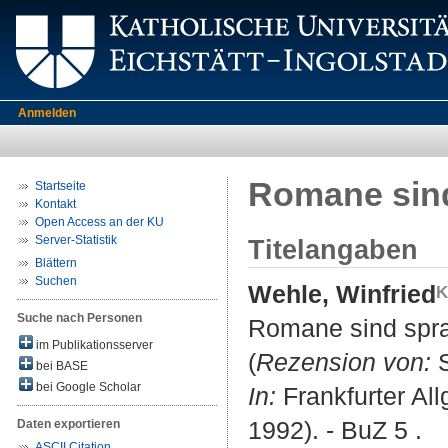
Anmelden
Romane sind
Startseite
Kontakt
Open Access an der KU
Server-Statistik
Titelangaben
Blättern
Suchen
Wehle, Winfried
Suche nach Personen
Romane sind spra
im Publikationsserver
(
Rezension von:
S
bei BASE
bei Google Scholar
In:
Frankfurter Al
1992). - BuZ 5 .
Daten exportieren
ASCII Citation