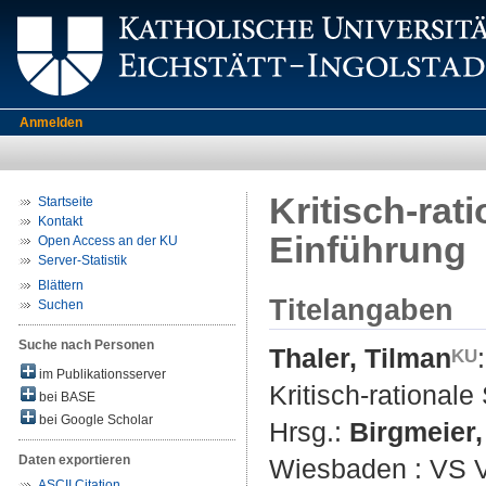
Anmelden
Kritisch-rat
Startseite
Kontakt
Einführung
Open Access an der KU
Server-Statistik
Blättern
Titelangaben
Suchen
Suche nach Personen
Thaler, Tilman
:
im Publikationsserver
Kritisch-rationale
bei BASE
bei Google Scholar
Hrsg.:
Birgmeier
Daten exportieren
Wiesbaden : VS Ve
ASCII Citation