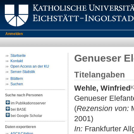
Anmelden
Genueser El
Startseite
Kontakt
Open Access an der KU
Server-Statistik
Titelangaben
Blättern
Suchen
Wehle, Winfried
Suche nach Personen
Genueser Elefant
im Publikationsserver
(
Rezension von:
M
bei BASE
bei Google Scholar
2001)
In:
Frankfurter Al
Daten exportieren
ASCII Citation